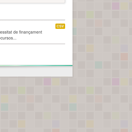
CSV
cessitat de finançament
ecursos...