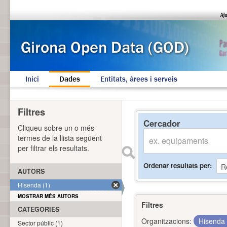
Inici
Dades
Entitats, àrees i serveis
Filtres
Cercador
Cliqueu sobre un o més
termes de la llista següent
per filtrar els resultats.
Ordenar resultats per
AUTORS
Hisenda (1)
MOSTRAR MÉS AUTORS
Filtres
CATEGORIES
Organitzacions:
Hisenda
Sector públic (1)