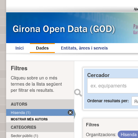
Inici
Dades
Entitats, àrees i serveis
Filtres
Cercador
Cliqueu sobre un o més
termes de la llista següent
per filtrar els resultats.
Ordenar resultats per
AUTORS
Hisenda (1)
MOSTRAR MÉS AUTORS
Filtres
CATEGORIES
Organitzacions:
Hisenda
Sector públic (1)