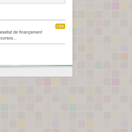
CSV
cessitat de finançament
ecursos...