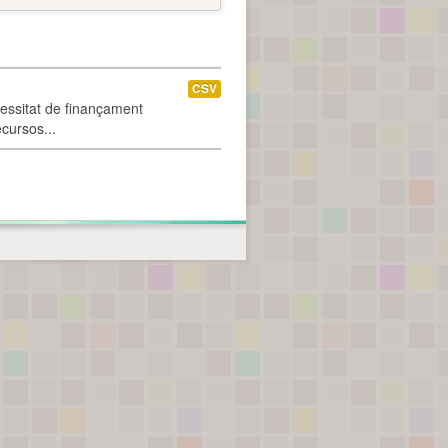
CSV
cessitat de finançament
ecursos...