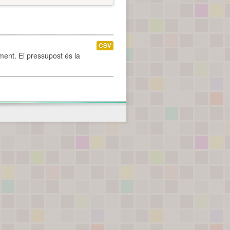
CSV
ament. El pressupost és la