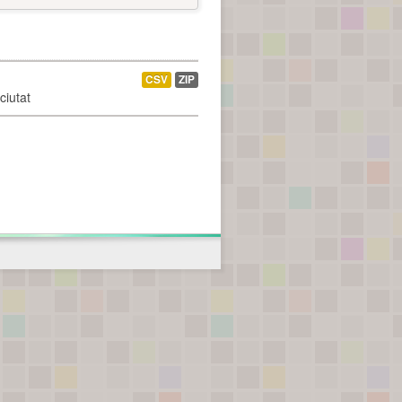
CSV
ZIP
ciutat