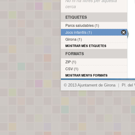
No hi ha filtres per aquesta
cerca
ETIQUETES
Parcs saludables (1)
Jocs infantils (1)
Girona (1)
MOSTRAR MÉS ETIQUETES
FORMATS
ZIP (1)
CSV (1)
MOSTRAR MENYS FORMATS
© 2013 Ajuntament de Girona
|
Pl. del