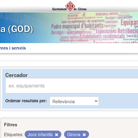
rees i serveis
Cercador
Ordenar resultats per
Filtres
Etiquetes:
Jocs infantils
Girona