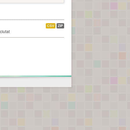
CSV
ZIP
ciutat