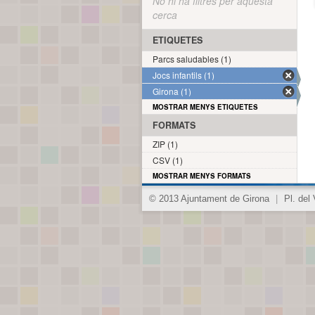
No hi ha filtres per aquesta
cerca
ETIQUETES
Parcs saludables (1)
Jocs infantils (1)
Girona (1)
MOSTRAR MENYS ETIQUETES
FORMATS
ZIP (1)
CSV (1)
MOSTRAR MENYS FORMATS
© 2013 Ajuntament de Girona
|
Pl. del