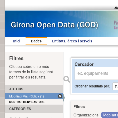
Inici
Dades
Entitats, àrees i serveis
Filtres
Cercador
Cliqueu sobre un o més
termes de la llista següent
per filtrar els resultats.
Ordenar resultats per
AUTORS
Mobiliat i Via Pública (1)
MOSTRAR MENYS AUTORS
Filtres
CATEGORIES
Organitzacions:
Mobiliat 