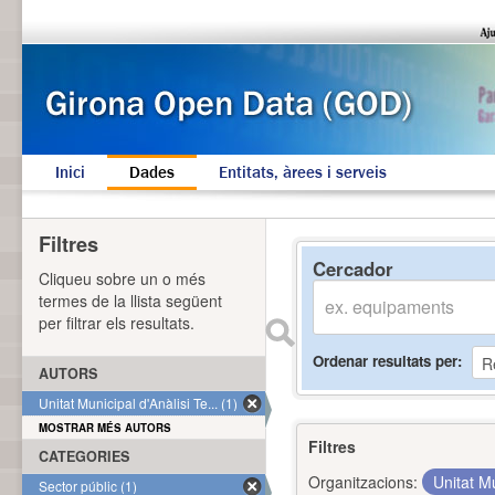
Inici
Dades
Entitats, àrees i serveis
Filtres
Cercador
Cliqueu sobre un o més
termes de la llista següent
per filtrar els resultats.
Ordenar resultats per
AUTORS
Unitat Municipal d'Anàlisi Te... (1)
MOSTRAR MÉS AUTORS
Filtres
CATEGORIES
Organitzacions:
Unitat Mu
Sector públic (1)