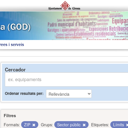
rees i serveis
Cercador
Ordenar resultats per
Filtres
Formats:
ZIP
Grups:
Sector públic
Etiquetes:
Límits