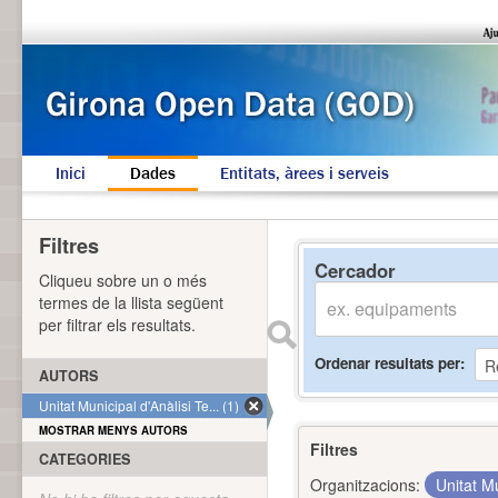
Inici
Dades
Entitats, àrees i serveis
Filtres
Cercador
Cliqueu sobre un o més
termes de la llista següent
per filtrar els resultats.
Ordenar resultats per
AUTORS
Unitat Municipal d'Anàlisi Te... (1)
MOSTRAR MENYS AUTORS
Filtres
CATEGORIES
Organitzacions:
Unitat Mu