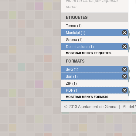
No hi ha filtres per aquesta
cerca
ETIQUETES
Terme (1)
Municipi (1)
Girona (1)
Delimitacions (1)
MOSTRAR MENYS ETIQUETES
FORMATS
dwg (1)
dgn (1)
ZIP (1)
PDF (1)
MOSTRAR MENYS FORMATS
© 2013 Ajuntament de Girona
|
Pl. del