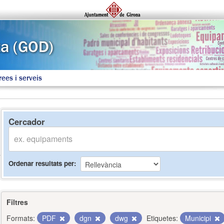
rees i serveis
Cercador
Ordenar resultats per
Filtres
Formats:
PDF
dgn
dwg
Etiquetes:
Municipi