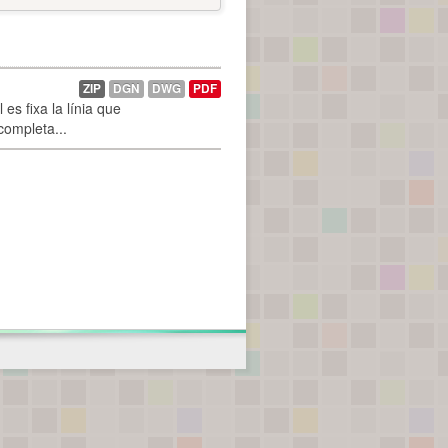
ZIP
DGN
DWG
PDF
es fixa la línia que
 completa...