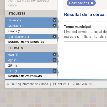
No hi ha filtres per aquesta
Delimitacions
cerca
Resultat de la cerca
ETIQUETES
Terme (1)
Municipi (1)
Terme municipal
Girona (1)
Límit del terme municipal de 
marca els límits territorials
Delimitacions (1)
MOSTRAR MENYS ETIQUETES
FORMATS
dwg (1)
dgn (1)
ZIP (1)
PDF (1)
MOSTRAR MENYS FORMATS
© 2013 Ajuntament de Girona
|
Pl. del Vi, 1. 17004 GIRONA