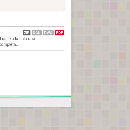
ZIP
DGN
DWG
PDF
es fixa la línia que
 completa...