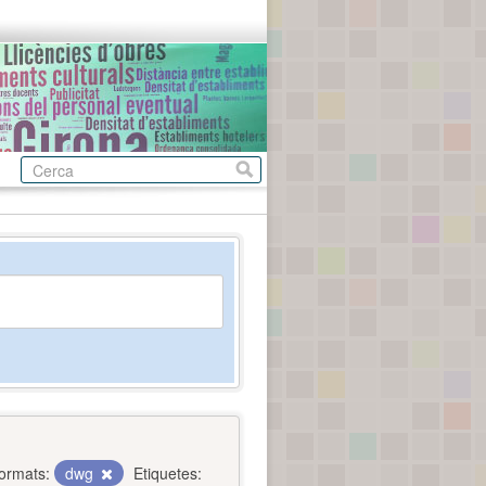
ormats:
dwg
Etiquetes: