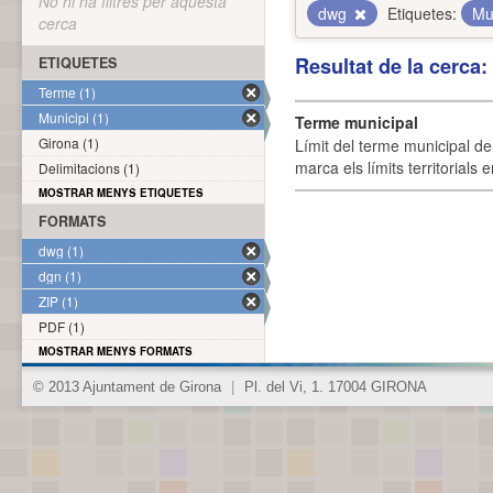
No hi ha filtres per aquesta
dwg
Etiquetes:
Mu
cerca
Resultat de la cerca
ETIQUETES
Terme (1)
Municipi (1)
Terme municipal
Girona (1)
Límit del terme municipal de 
marca els límits territorials
Delimitacions (1)
MOSTRAR MENYS ETIQUETES
FORMATS
dwg (1)
dgn (1)
ZIP (1)
PDF (1)
MOSTRAR MENYS FORMATS
© 2013 Ajuntament de Girona
|
Pl. del Vi, 1. 17004 GIRONA