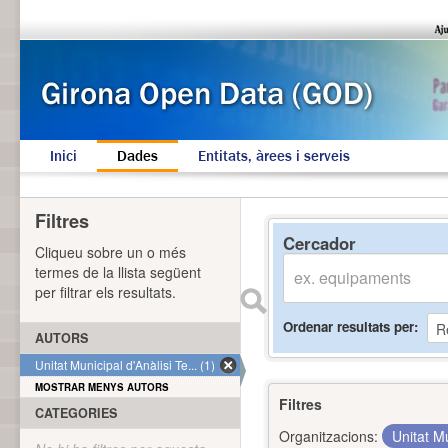
Inici
Dades
Entitats, àrees i serveis
Filtres
Cercador
Cliqueu sobre un o més
termes de la llista següent
per filtrar els resultats.
Ordenar resultats per
AUTORS
Unitat Municipal d'Anàlisi Te... (1)
MOSTRAR MENYS AUTORS
Filtres
CATEGORIES
Organitzacions:
Unitat Mu