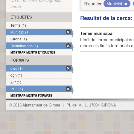
No hi ha filtres per aquesta
Etiquetes:
Municipi
cerca
Resultat de la cerca
ETIQUETES
Terme (1)
Municipi (1)
Terme municipal
Girona (1)
Límit del terme municipal de 
marca els límits territorials
Delimitacions (1)
MOSTRAR MENYS ETIQUETES
FORMATS
dwg (1)
dgn (1)
ZIP (1)
PDF (1)
MOSTRAR MENYS FORMATS
© 2013 Ajuntament de Girona
|
Pl. del Vi, 1. 17004 GIRONA