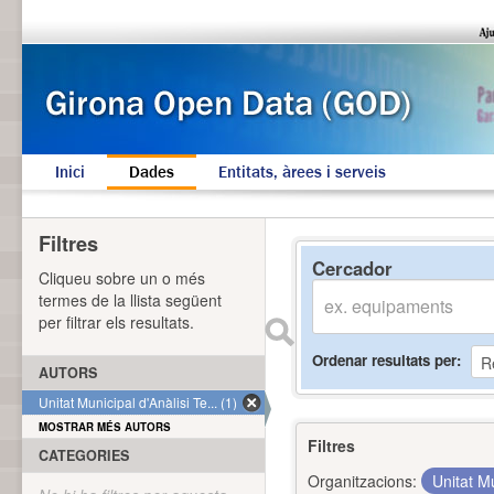
Inici
Dades
Entitats, àrees i serveis
Filtres
Cercador
Cliqueu sobre un o més
termes de la llista següent
per filtrar els resultats.
Ordenar resultats per
AUTORS
Unitat Municipal d'Anàlisi Te... (1)
MOSTRAR MÉS AUTORS
Filtres
CATEGORIES
Organitzacions:
Unitat Mu