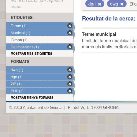
No hi ha filtres per aquesta
dgn
dwg
Eti
cerca
Resultat de la cerca
ETIQUETES
Terme (1)
Municipi (1)
Terme municipal
Girona (1)
Límit del terme municipal de 
marca els límits territorials
Delimitacions (1)
MOSTRAR MÉS ETIQUETES
FORMATS
dwg (1)
dgn (1)
ZIP (1)
PDF (1)
MOSTRAR MENYS FORMATS
© 2013 Ajuntament de Girona
|
Pl. del Vi, 1. 17004 GIRONA