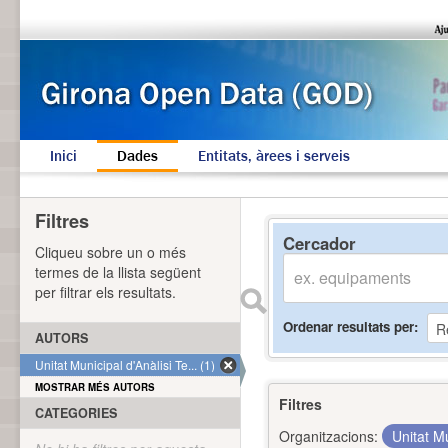
Inici
Dades
Entitats, àrees i serveis
Filtres
Cercador
Cliqueu sobre un o més
termes de la llista següent
per filtrar els resultats.
Ordenar resultats per
AUTORS
Unitat Municipal d'Anàlisi Te... (1)
MOSTRAR MÉS AUTORS
Filtres
CATEGORIES
Organitzacions:
Unitat Mu