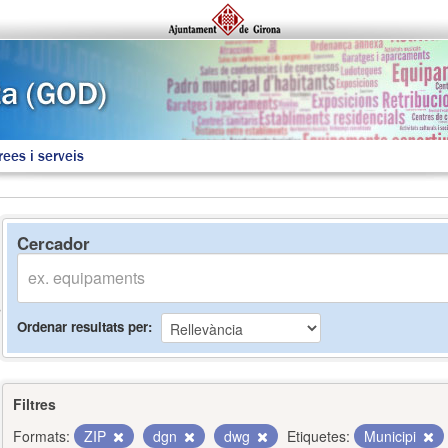
rees i serveis
Cercador
Ordenar resultats per
Filtres
Formats:
ZIP
dgn
dwg
Etiquetes:
Municipi