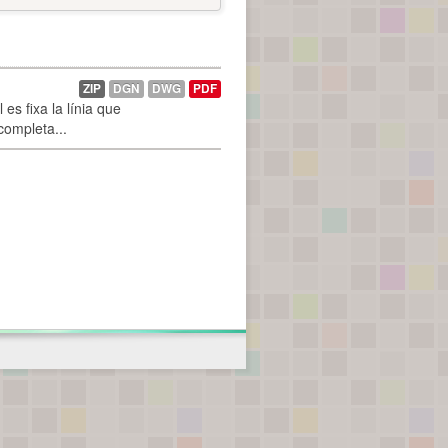
ZIP
DGN
DWG
PDF
es fixa la línia que
 completa...