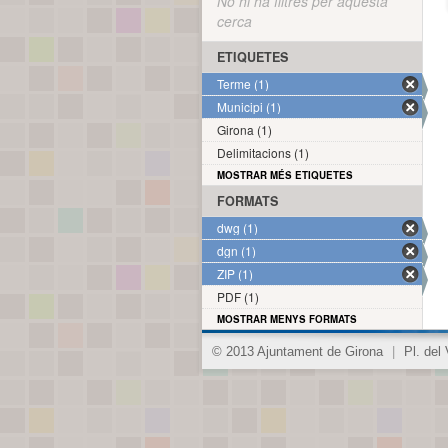
No hi ha filtres per aquesta
cerca
ETIQUETES
Terme (1)
Municipi (1)
Girona (1)
Delimitacions (1)
MOSTRAR MÉS ETIQUETES
FORMATS
dwg (1)
dgn (1)
ZIP (1)
PDF (1)
MOSTRAR MENYS FORMATS
© 2013 Ajuntament de Girona
|
Pl. del