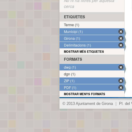
No hi ha filtres per aquesta
cerca
ETIQUETES
Terme (1)
Municipi (1)
Girona (1)
Delimitacions (1)
MOSTRAR MÉS ETIQUETES
FORMATS
dwg (1)
dgn (1)
ZIP (1)
PDF (1)
MOSTRAR MENYS FORMATS
© 2013 Ajuntament de Girona
|
Pl. del