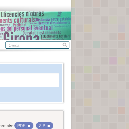
ormats:
PDF
ZIP