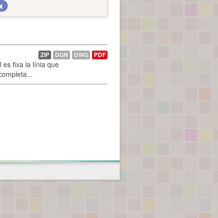
ZIP
DGN
DWG
PDF
es fixa la línia que
 completa...