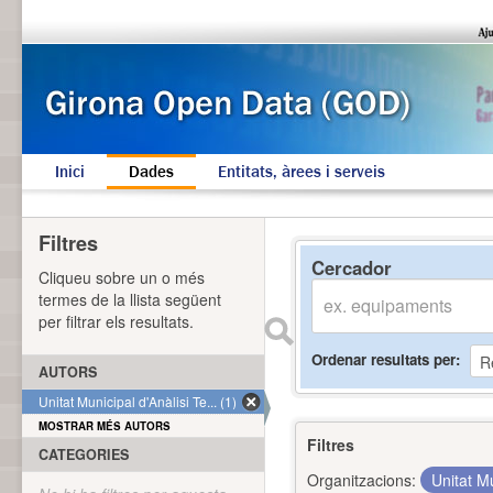
Inici
Dades
Entitats, àrees i serveis
Filtres
Cercador
Cliqueu sobre un o més
termes de la llista següent
per filtrar els resultats.
Ordenar resultats per
AUTORS
Unitat Municipal d'Anàlisi Te... (1)
MOSTRAR MÉS AUTORS
Filtres
CATEGORIES
Organitzacions:
Unitat Mu