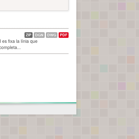
ZIP
DGN
DWG
PDF
es fixa la línia que
 completa...