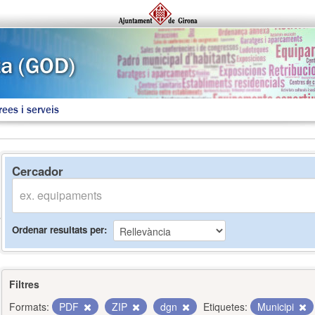
rees i serveis
Cercador
Ordenar resultats per
Filtres
Formats:
PDF
ZIP
dgn
Etiquetes:
Municipi