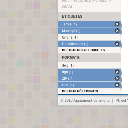
No hi ha filtres per aquesta
cerca
ETIQUETES
Terme (1)
Municipi (1)
Girona (1)
Delimitacions (1)
MOSTRAR MENYS ETIQUETES
FORMATS
dwg (1)
dgn (1)
ZIP (1)
PDF (1)
MOSTRAR MÉS FORMATS
© 2013 Ajuntament de Girona
|
Pl. del