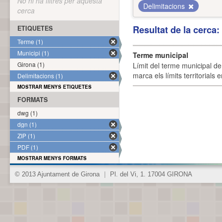
No hi ha filtres per aquesta
Delimitacions
cerca
Resultat de la cerca
ETIQUETES
Terme (1)
Municipi (1)
Terme municipal
Girona (1)
Límit del terme municipal de 
marca els límits territorials
Delimitacions (1)
MOSTRAR MENYS ETIQUETES
FORMATS
dwg (1)
dgn (1)
ZIP (1)
PDF (1)
MOSTRAR MENYS FORMATS
© 2013 Ajuntament de Girona
|
Pl. del Vi, 1. 17004 GIRONA