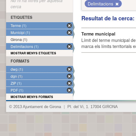
No hi ha filtres per aquesta
Delimitacions
cerca
Resultat de la cerca
ETIQUETES
Terme (1)
Municipi (1)
Terme municipal
Girona (1)
Límit del terme municipal de 
marca els límits territorials
Delimitacions (1)
MOSTRAR MENYS ETIQUETES
FORMATS
dwg (1)
dgn (1)
ZIP (1)
PDF (1)
MOSTRAR MENYS FORMATS
© 2013 Ajuntament de Girona
|
Pl. del Vi, 1. 17004 GIRONA