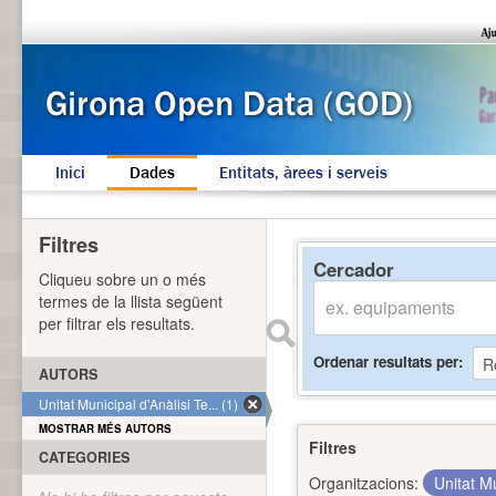
Inici
Dades
Entitats, àrees i serveis
Filtres
Cercador
Cliqueu sobre un o més
termes de la llista següent
per filtrar els resultats.
Ordenar resultats per
AUTORS
Unitat Municipal d'Anàlisi Te... (1)
MOSTRAR MÉS AUTORS
Filtres
CATEGORIES
Organitzacions:
Unitat Mu