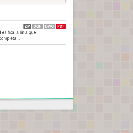
ZIP
DGN
DWG
PDF
es fixa la línia que
 completa...