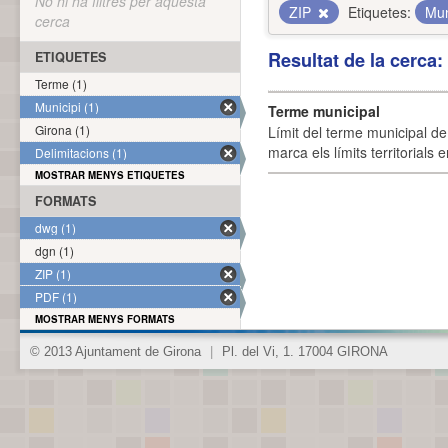
No hi ha filtres per aquesta
ZIP
Etiquetes:
Mun
cerca
Resultat de la cerca
ETIQUETES
Terme (1)
Municipi (1)
Terme municipal
Girona (1)
Límit del terme municipal de 
marca els límits territorials
Delimitacions (1)
MOSTRAR MENYS ETIQUETES
FORMATS
dwg (1)
dgn (1)
ZIP (1)
PDF (1)
MOSTRAR MENYS FORMATS
© 2013 Ajuntament de Girona
|
Pl. del Vi, 1. 17004 GIRONA