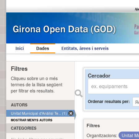
Inici
Dades
Entitats, àrees i serveis
Filtres
Cercador
Cliqueu sobre un o més
termes de la llista següent
per filtrar els resultats.
Ordenar resultats per
AUTORS
Unitat Municipal d'Anàlisi Te... (1)
MOSTRAR MENYS AUTORS
Filtres
CATEGORIES
Organitzacions:
Unitat Mu