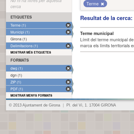
No hi ha filtres per aquesta
Terme
cerca
Resultat de la cerca
ETIQUETES
Terme (1)
Municipi (1)
Terme municipal
Girona (1)
Límit del terme municipal de 
marca els límits territorials
Delimitacions (1)
MOSTRAR MÉS ETIQUETES
FORMATS
dwg (1)
dgn (1)
ZIP (1)
PDF (1)
MOSTRAR MENYS FORMATS
© 2013 Ajuntament de Girona
|
Pl. del Vi, 1. 17004 GIRONA