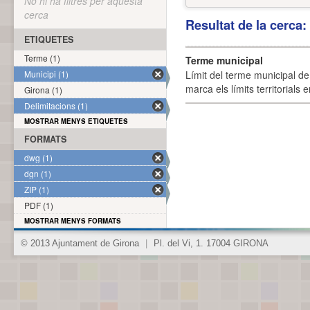
No hi ha filtres per aquesta
cerca
Resultat de la cerca
ETIQUETES
Terme (1)
Terme municipal
Municipi (1)
Límit del terme municipal de 
marca els límits territorials
Girona (1)
Delimitacions (1)
MOSTRAR MENYS ETIQUETES
FORMATS
dwg (1)
dgn (1)
ZIP (1)
PDF (1)
MOSTRAR MENYS FORMATS
© 2013 Ajuntament de Girona
|
Pl. del Vi, 1. 17004 GIRONA