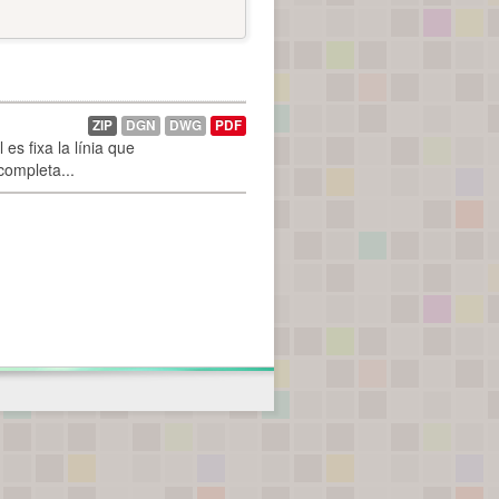
ZIP
DGN
DWG
PDF
es fixa la línia que
 completa...