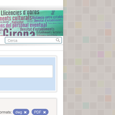
ormats:
dwg
PDF