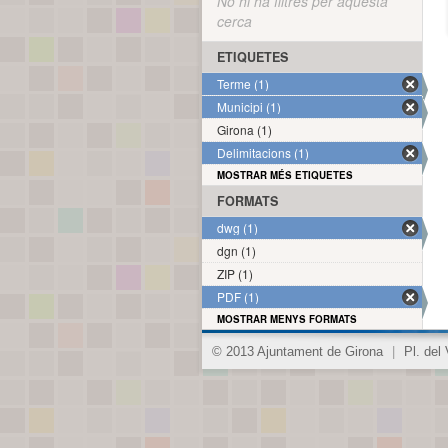
No hi ha filtres per aquesta
cerca
ETIQUETES
Terme (1)
Municipi (1)
Girona (1)
Delimitacions (1)
MOSTRAR MÉS ETIQUETES
FORMATS
dwg (1)
dgn (1)
ZIP (1)
PDF (1)
MOSTRAR MENYS FORMATS
© 2013 Ajuntament de Girona
|
Pl. del