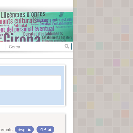
ormats:
dwg
ZIP