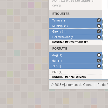
No hi ha filtres per aquesta
cerca
ETIQUETES
Terme (1)
Municipi (1)
Girona (1)
Delimitacions (1)
MOSTRAR MENYS ETIQUETES
FORMATS
dwg (1)
dgn (1)
ZIP (1)
PDF (1)
MOSTRAR MENYS FORMATS
© 2013 Ajuntament de Girona
|
Pl. del