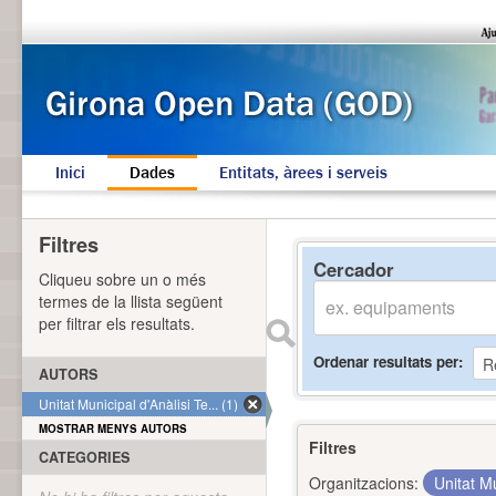
Inici
Dades
Entitats, àrees i serveis
Filtres
Cercador
Cliqueu sobre un o més
termes de la llista següent
per filtrar els resultats.
Ordenar resultats per
AUTORS
Unitat Municipal d'Anàlisi Te... (1)
MOSTRAR MENYS AUTORS
Filtres
CATEGORIES
Organitzacions:
Unitat Mu