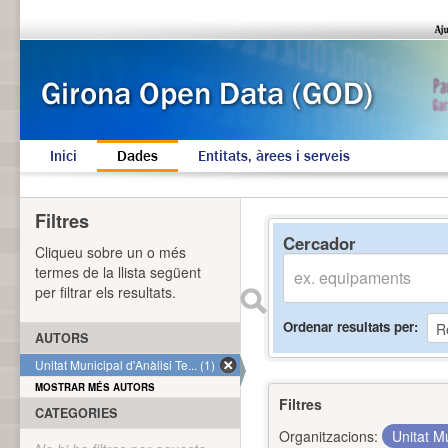
Inici
Dades
Entitats, àrees i serveis
Filtres
Cercador
Cliqueu sobre un o més
termes de la llista següent
per filtrar els resultats.
Ordenar resultats per
AUTORS
Unitat Municipal d'Anàlisi Te... (1)
MOSTRAR MÉS AUTORS
Filtres
CATEGORIES
Organitzacions:
Unitat Mu