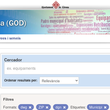
rees i serveis
Cercador
Ordenar resultats per
Filtres
Formats:
dwg
ZIP
dgn
Etiquetes:
Municipi