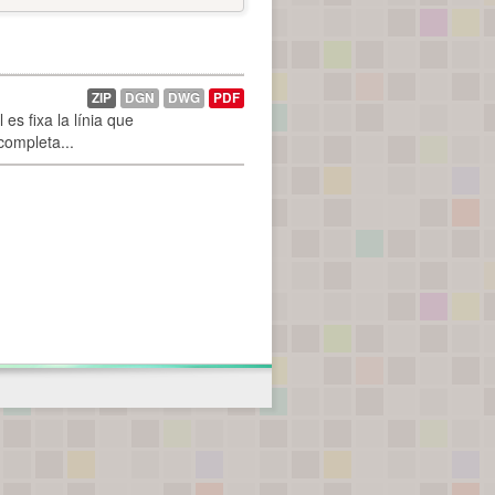
ZIP
DGN
DWG
PDF
es fixa la línia que
 completa...