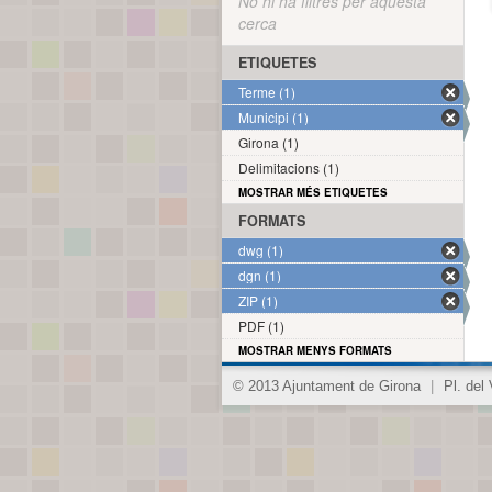
No hi ha filtres per aquesta
cerca
ETIQUETES
Terme (1)
Municipi (1)
Girona (1)
Delimitacions (1)
MOSTRAR MÉS ETIQUETES
FORMATS
dwg (1)
dgn (1)
ZIP (1)
PDF (1)
MOSTRAR MENYS FORMATS
© 2013 Ajuntament de Girona
|
Pl. del