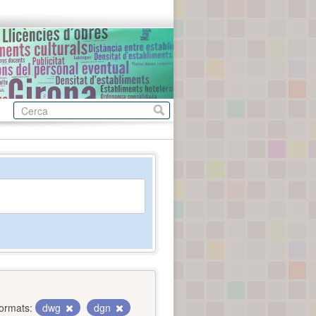
ormats:
dwg
dgn