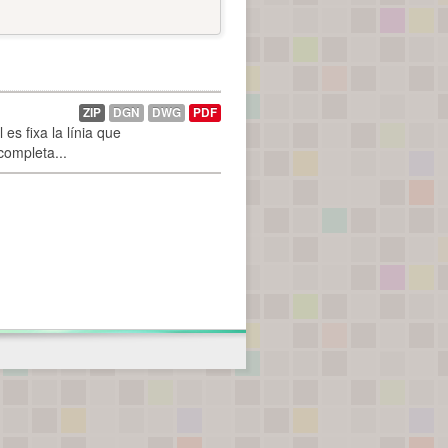
ZIP
DGN
DWG
PDF
es fixa la línia que
 completa...