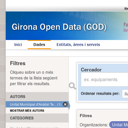
Inici
Dades
Entitats, àrees i serveis
Filtres
Cercador
Cliqueu sobre un o més
termes de la llista següent
per filtrar els resultats.
Ordenar resultats per
AUTORS
Unitat Municipal d'Anàlisi Te... (1)
MOSTRAR MÉS AUTORS
Filtres
CATEGORIES
Organitzacions:
Unitat Mu