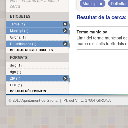
No hi ha filtres per aquesta
Municipi
Delimita
cerca
Resultat de la cerca
ETIQUETES
Terme (1)
Municipi (1)
Terme municipal
Girona (1)
Límit del terme municipal de 
marca els límits territorials
Delimitacions (1)
MOSTRAR MENYS ETIQUETES
FORMATS
dwg (1)
dgn (1)
ZIP (1)
PDF (1)
MOSTRAR MÉS FORMATS
© 2013 Ajuntament de Girona
|
Pl. del Vi, 1. 17004 GIRONA