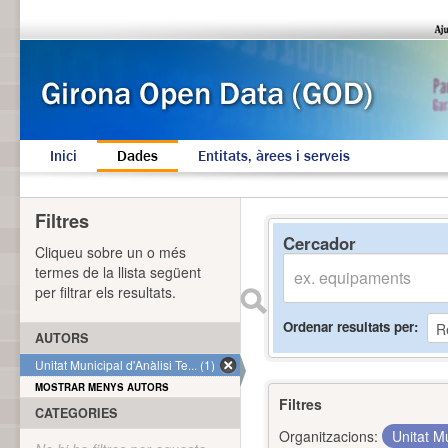
Inici
Dades
Entitats, àrees i serveis
Filtres
Cercador
Cliqueu sobre un o més
termes de la llista següent
per filtrar els resultats.
Ordenar resultats per
AUTORS
Unitat Municipal d'Anàlisi Te... (1)
MOSTRAR MENYS AUTORS
Filtres
CATEGORIES
Organitzacions:
Unitat Mu