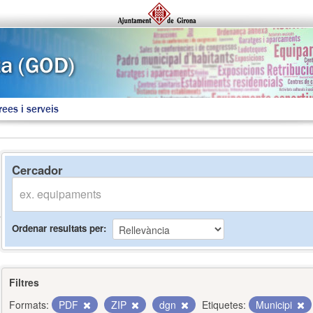
rees i serveis
Cercador
Ordenar resultats per
Filtres
Formats:
PDF
ZIP
dgn
Etiquetes:
Municipi