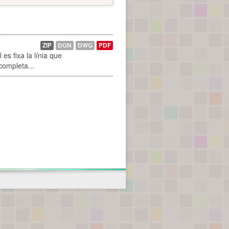
ZIP
DGN
DWG
PDF
es fixa la línia que
 completa...