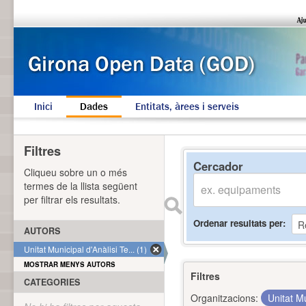
Inici
Dades
Entitats, àrees i serveis
Filtres
Cercador
Cliqueu sobre un o més
termes de la llista següent
per filtrar els resultats.
Ordenar resultats per
AUTORS
Unitat Municipal d'Anàlisi Te... (1)
MOSTRAR MENYS AUTORS
Filtres
CATEGORIES
Organitzacions:
Unitat Mu