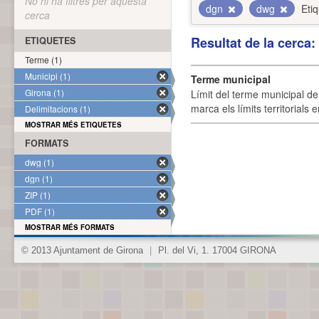
No hi ha filtres per aquesta
dgn
dwg
Eti
cerca
Resultat de la cerca
ETIQUETES
Terme (1)
Municipi (1)
Terme municipal
Girona (1)
Límit del terme municipal de 
marca els límits territorials
Delimitacions (1)
MOSTRAR MÉS ETIQUETES
FORMATS
dwg (1)
dgn (1)
ZIP (1)
PDF (1)
MOSTRAR MÉS FORMATS
© 2013 Ajuntament de Girona
|
Pl. del Vi, 1. 17004 GIRONA