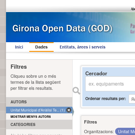
Inici
Dades
Entitats, àrees i serveis
Filtres
Cercador
Cliqueu sobre un o més
termes de la llista següent
per filtrar els resultats.
Ordenar resultats per
AUTORS
Unitat Municipal d'Anàlisi Te... (1)
MOSTRAR MENYS AUTORS
Filtres
CATEGORIES
Organitzacions:
Unitat Mu