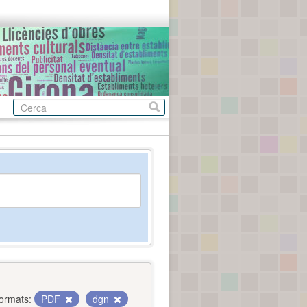
ormats:
PDF
dgn