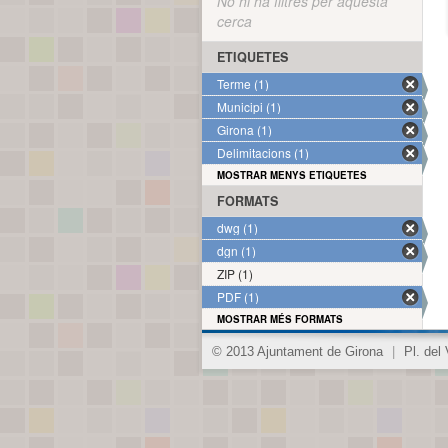
No hi ha filtres per aquesta
cerca
ETIQUETES
Terme (1)
Municipi (1)
Girona (1)
Delimitacions (1)
MOSTRAR MENYS ETIQUETES
FORMATS
dwg (1)
dgn (1)
ZIP (1)
PDF (1)
MOSTRAR MÉS FORMATS
© 2013 Ajuntament de Girona
|
Pl. del