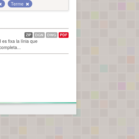
Terme
ZIP
DGN
DWG
PDF
es fixa la línia que
 completa...