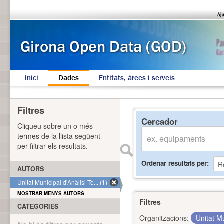
Inici
Dades
Entitats, àrees i serveis
Filtres
Cercador
Cliqueu sobre un o més
termes de la llista següent
per filtrar els resultats.
Ordenar resultats per
AUTORS
Unitat Municipal d'Anàlisi Te... (1)
MOSTRAR MENYS AUTORS
Filtres
CATEGORIES
Organitzacions:
Unitat Mu