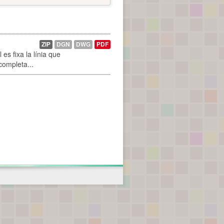
ZIP
DGN
DWG
PDF
es fixa la línia que
 completa...