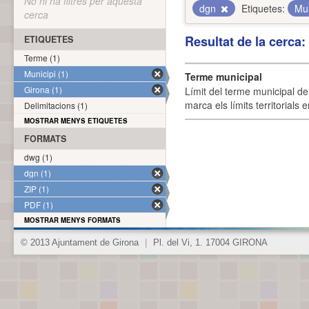
No hi ha filtres per aquesta
dgn
Etiquetes:
Mun
cerca
Resultat de la cerca
ETIQUETES
Terme (1)
Municipi (1)
Terme municipal
Girona (1)
Límit del terme municipal de 
marca els límits territorials
Delimitacions (1)
MOSTRAR MENYS ETIQUETES
FORMATS
dwg (1)
dgn (1)
ZIP (1)
PDF (1)
MOSTRAR MENYS FORMATS
© 2013 Ajuntament de Girona
|
Pl. del Vi, 1. 17004 GIRONA