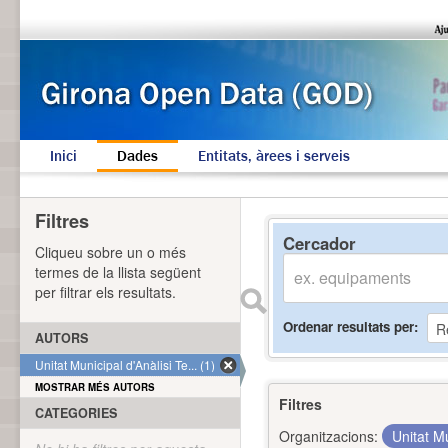
Inici
Dades
Entitats, àrees i serveis
Filtres
Cercador
Cliqueu sobre un o més
termes de la llista següent
per filtrar els resultats.
Ordenar resultats per
AUTORS
Unitat Municipal d'Anàlisi Te... (1)
MOSTRAR MÉS AUTORS
Filtres
CATEGORIES
Organitzacions:
Unitat Mu