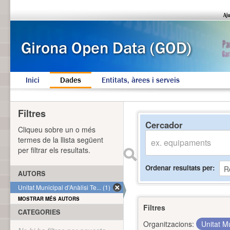
Inici
Dades
Entitats, àrees i serveis
Filtres
Cercador
Cliqueu sobre un o més
termes de la llista següent
per filtrar els resultats.
Ordenar resultats per
AUTORS
Unitat Municipal d'Anàlisi Te... (1)
MOSTRAR MÉS AUTORS
Filtres
CATEGORIES
Organitzacions:
Unitat Mu