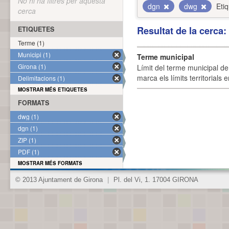
No hi ha filtres per aquesta
dgn
dwg
Eti
cerca
Resultat de la cerca
ETIQUETES
Terme (1)
Municipi (1)
Terme municipal
Girona (1)
Límit del terme municipal de 
marca els límits territorials
Delimitacions (1)
MOSTRAR MÉS ETIQUETES
FORMATS
dwg (1)
dgn (1)
ZIP (1)
PDF (1)
MOSTRAR MÉS FORMATS
© 2013 Ajuntament de Girona
|
Pl. del Vi, 1. 17004 GIRONA