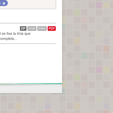
e
ZIP
DGN
DWG
PDF
es fixa la línia que
 completa...