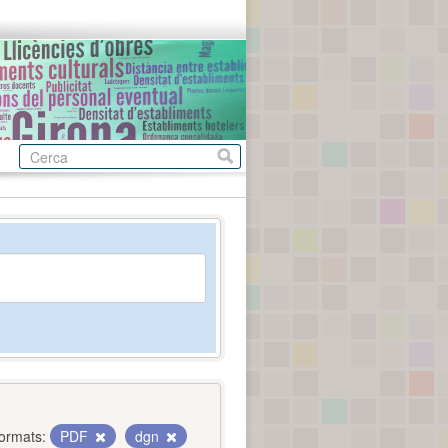
ormats:
PDF
dgn