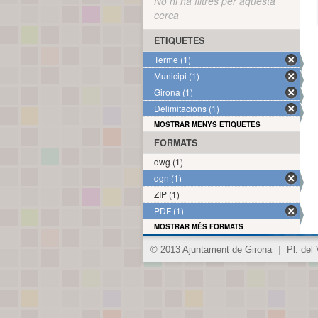
No hi ha filtres per aquesta
cerca
ETIQUETES
Terme (1)
Municipi (1)
Girona (1)
Delimitacions (1)
MOSTRAR MENYS ETIQUETES
FORMATS
dwg (1)
dgn (1)
ZIP (1)
PDF (1)
MOSTRAR MÉS FORMATS
© 2013 Ajuntament de Girona
|
Pl. del