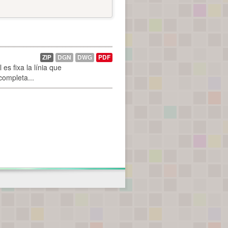
ZIP
DGN
DWG
PDF
es fixa la línia que
 completa...