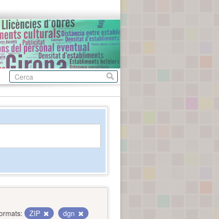
ormats:
ZIP
dgn