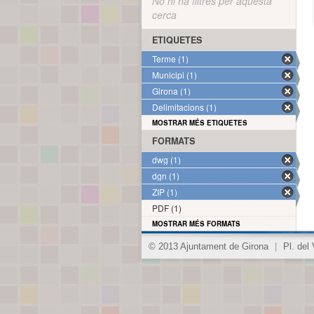
No hi ha filtres per aquesta
cerca
ETIQUETES
Terme (1)
Municipi (1)
Girona (1)
Delimitacions (1)
MOSTRAR MÉS ETIQUETES
FORMATS
dwg (1)
dgn (1)
ZIP (1)
PDF (1)
MOSTRAR MÉS FORMATS
© 2013 Ajuntament de Girona
|
Pl. del