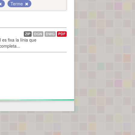
Terme
ZIP
DGN
DWG
PDF
es fixa la línia que
 completa...