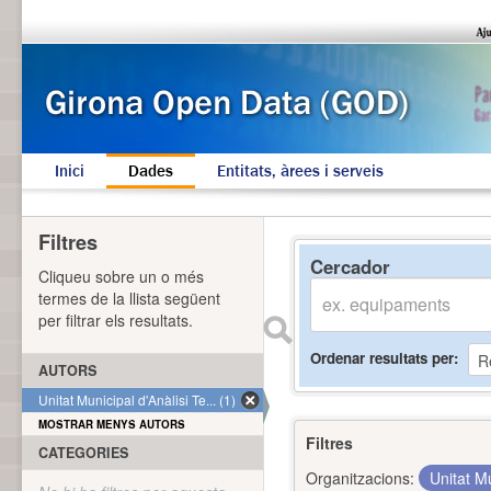
Inici
Dades
Entitats, àrees i serveis
Filtres
Cercador
Cliqueu sobre un o més
termes de la llista següent
per filtrar els resultats.
Ordenar resultats per
AUTORS
Unitat Municipal d'Anàlisi Te... (1)
MOSTRAR MENYS AUTORS
Filtres
CATEGORIES
Organitzacions:
Unitat Mu