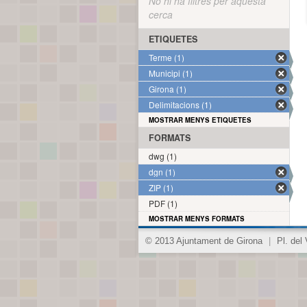
No hi ha filtres per aquesta
cerca
ETIQUETES
Terme (1)
Municipi (1)
Girona (1)
Delimitacions (1)
MOSTRAR MENYS ETIQUETES
FORMATS
dwg (1)
dgn (1)
ZIP (1)
PDF (1)
MOSTRAR MENYS FORMATS
© 2013 Ajuntament de Girona
|
Pl. del