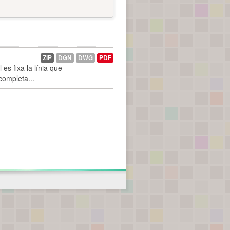
ZIP
DGN
DWG
PDF
es fixa la línia que
 completa...