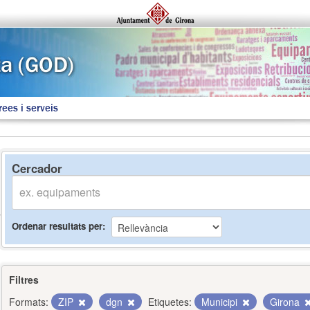
rees i serveis
Cercador
Ordenar resultats per
Filtres
Formats:
ZIP
dgn
Etiquetes:
Municipi
Girona